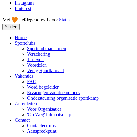
Instagram
Pinterest
Met
liefde
gebouwd door
Statik
.
Sluiten
Home
Sportclubs
Sportclub aansluiten
Verzekering
Tarieven
Voordelen
Veilig Sportklimaat
Vakanties
FAQ
Word begeleider
Ervaringen van deelnemers
Ondersteuning organisatie sportkamp
Activiteiten
Voor Organisaties
'Op Weg' lidmaatschap
Contact
Contacteer ons
Aanspreekpunt