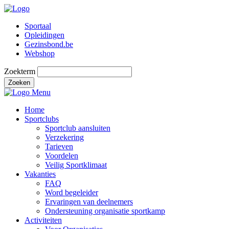
Sportaal
Opleidingen
Gezinsbond.be
Webshop
Zoekterm
Zoeken
Menu
Home
Sportclubs
Sportclub aansluiten
Verzekering
Tarieven
Voordelen
Veilig Sportklimaat
Vakanties
FAQ
Word begeleider
Ervaringen van deelnemers
Ondersteuning organisatie sportkamp
Activiteiten