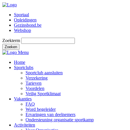
Sportaal
Opleidingen
Gezinsbond.be
Webshop
Zoekterm
Zoeken
Menu
Home
Sportclubs
Sportclub aansluiten
Verzekering
Tarieven
Voordelen
Veilig Sportklimaat
Vakanties
FAQ
Word begeleider
Ervaringen van deelnemers
Ondersteuning organisatie sportkamp
Activiteiten