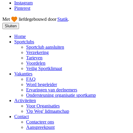
Instagram
Pinterest
Met
liefde
gebouwd door
Statik
.
Sluiten
Home
Sportclubs
Sportclub aansluiten
Verzekering
Tarieven
Voordelen
Veilig Sportklimaat
Vakanties
FAQ
Word begeleider
Ervaringen van deelnemers
Ondersteuning organisatie sportkamp
Activiteiten
Voor Organisaties
'Op Weg' lidmaatschap
Contact
Contacteer ons
Aanspreekpunt