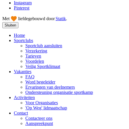
Instagram
Pinterest
Met
liefde
gebouwd door
Statik
.
Sluiten
Home
Sportclubs
Sportclub aansluiten
Verzekering
Tarieven
Voordelen
Veilig Sportklimaat
Vakanties
FAQ
Word begeleider
Ervaringen van deelnemers
Ondersteuning organisatie sportkamp
Activiteiten
Voor Organisaties
'Op Weg' lidmaatschap
Contact
Contacteer ons
Aanspreekpunt