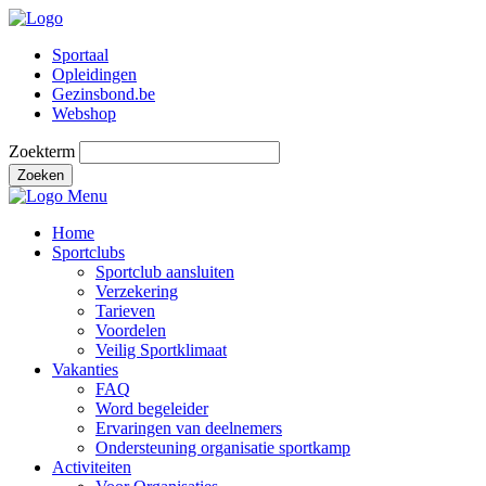
Sportaal
Opleidingen
Gezinsbond.be
Webshop
Zoekterm
Zoeken
Menu
Home
Sportclubs
Sportclub aansluiten
Verzekering
Tarieven
Voordelen
Veilig Sportklimaat
Vakanties
FAQ
Word begeleider
Ervaringen van deelnemers
Ondersteuning organisatie sportkamp
Activiteiten