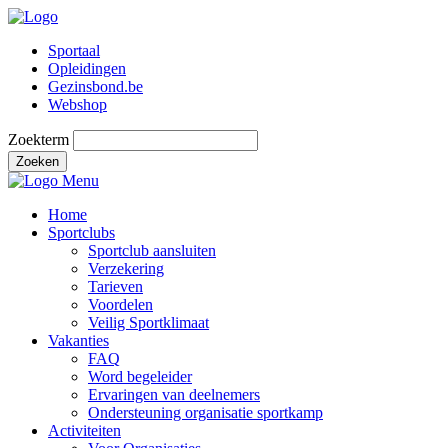
Sportaal
Opleidingen
Gezinsbond.be
Webshop
Zoekterm
Zoeken
Menu
Home
Sportclubs
Sportclub aansluiten
Verzekering
Tarieven
Voordelen
Veilig Sportklimaat
Vakanties
FAQ
Word begeleider
Ervaringen van deelnemers
Ondersteuning organisatie sportkamp
Activiteiten