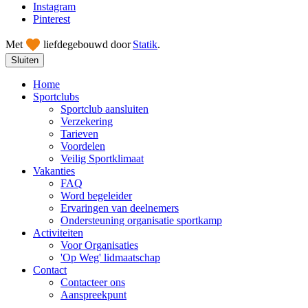
Instagram
Pinterest
Met
liefde
gebouwd door
Statik
.
Sluiten
Home
Sportclubs
Sportclub aansluiten
Verzekering
Tarieven
Voordelen
Veilig Sportklimaat
Vakanties
FAQ
Word begeleider
Ervaringen van deelnemers
Ondersteuning organisatie sportkamp
Activiteiten
Voor Organisaties
'Op Weg' lidmaatschap
Contact
Contacteer ons
Aanspreekpunt