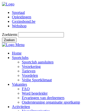
Sportaal
Opleidingen
Gezinsbond.be
Webshop
Zoekterm
Zoeken
Menu
Home
Sportclubs
Sportclub aansluiten
Verzekering
Tarieven
Voordelen
Veilig Sportklimaat
Vakanties
FAQ
Word begeleider
Ervaringen van deelnemers
Ondersteuning organisatie sportkamp
Activiteiten