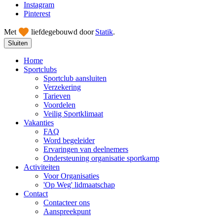
Instagram
Pinterest
Met
liefde
gebouwd door
Statik
.
Sluiten
Home
Sportclubs
Sportclub aansluiten
Verzekering
Tarieven
Voordelen
Veilig Sportklimaat
Vakanties
FAQ
Word begeleider
Ervaringen van deelnemers
Ondersteuning organisatie sportkamp
Activiteiten
Voor Organisaties
'Op Weg' lidmaatschap
Contact
Contacteer ons
Aanspreekpunt