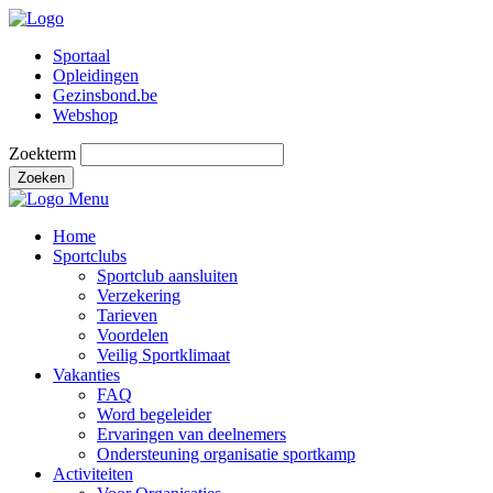
Sportaal
Opleidingen
Gezinsbond.be
Webshop
Zoekterm
Zoeken
Menu
Home
Sportclubs
Sportclub aansluiten
Verzekering
Tarieven
Voordelen
Veilig Sportklimaat
Vakanties
FAQ
Word begeleider
Ervaringen van deelnemers
Ondersteuning organisatie sportkamp
Activiteiten