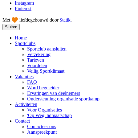
Instagram
Pinterest
Met
liefde
gebouwd door
Statik
.
Sluiten
Home
Sportclubs
Sportclub aansluiten
Verzekering
Tarieven
Voordelen
Veilig Sportklimaat
Vakanties
FAQ
Word begeleider
Ervaringen van deelnemers
Ondersteuning organisatie sportkamp
Activiteiten
Voor Organisaties
'Op Weg' lidmaatschap
Contact
Contacteer ons
Aanspreekpunt