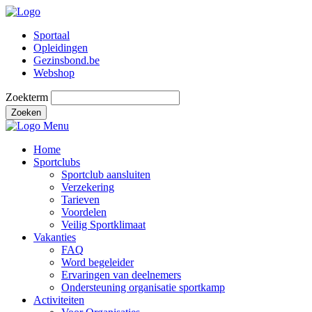
Sportaal
Opleidingen
Gezinsbond.be
Webshop
Zoekterm
Zoeken
Menu
Home
Sportclubs
Sportclub aansluiten
Verzekering
Tarieven
Voordelen
Veilig Sportklimaat
Vakanties
FAQ
Word begeleider
Ervaringen van deelnemers
Ondersteuning organisatie sportkamp
Activiteiten