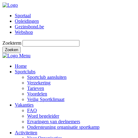
Sportaal
Opleidingen
Gezinsbond.be
Webshop
Zoekterm
Zoeken
Menu
Home
Sportclubs
Sportclub aansluiten
Verzekering
Tarieven
Voordelen
Veilig Sportklimaat
Vakanties
FAQ
Word begeleider
Ervaringen van deelnemers
Ondersteuning organisatie sportkamp
Activiteiten