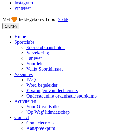
Instagram
Pinterest
Met
liefde
gebouwd door
Statik
.
Sluiten
Home
Sportclubs
Sportclub aansluiten
Verzekering
Tarieven
Voordelen
Veilig Sportklimaat
Vakanties
FAQ
Word begeleider
Ervaringen van deelnemers
Ondersteuning organisatie sportkamp
Activiteiten
Voor Organisaties
'Op Weg' lidmaatschap
Contact
Contacteer ons
Aanspreekpunt