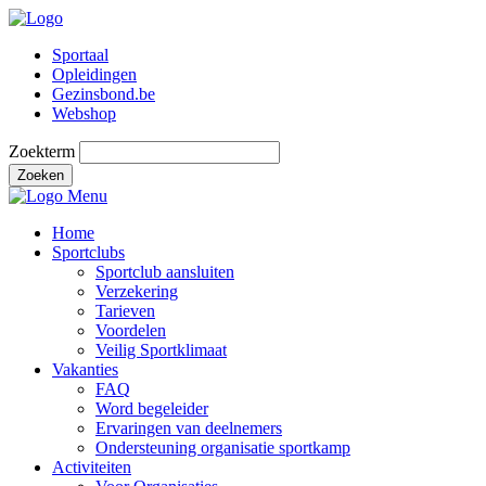
Sportaal
Opleidingen
Gezinsbond.be
Webshop
Zoekterm
Zoeken
Menu
Home
Sportclubs
Sportclub aansluiten
Verzekering
Tarieven
Voordelen
Veilig Sportklimaat
Vakanties
FAQ
Word begeleider
Ervaringen van deelnemers
Ondersteuning organisatie sportkamp
Activiteiten