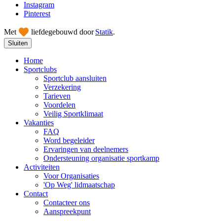
Instagram
Pinterest
Met
liefde
gebouwd door
Statik
.
Sluiten
Home
Sportclubs
Sportclub aansluiten
Verzekering
Tarieven
Voordelen
Veilig Sportklimaat
Vakanties
FAQ
Word begeleider
Ervaringen van deelnemers
Ondersteuning organisatie sportkamp
Activiteiten
Voor Organisaties
'Op Weg' lidmaatschap
Contact
Contacteer ons
Aanspreekpunt